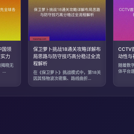
中国领
保卫萝卜挑战18通关攻略详解布
CCT
技实力
局思路与防守技巧高分稳过全流
动性与
程解析
的揭晓无
随着数
..
体平台逐
在《保卫萝卜》挑战模式中，第18关
因其怪物波次密集、路线曲折...