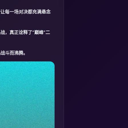
计让每一场对决都充满悬念
战，真正诠释了“巅峰”二
因战斗而沸腾。