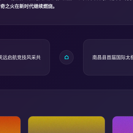
传奇之火在新时代继续燃烧。
抚远启航竞技风采共
南昌县首届国际太