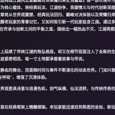
热血再战江湖风云录巅峰对决荣耀归来史诗篇章》是一部以情怀
奇为核心载体，将经典玩法、江湖纷争、英雄情义与时代创新深
文章将从世界观重塑、经典玩法回归、巅峰对决体验以及荣耀归
唤醒老玩家的青春记忆，又如何吸引新一代玩家投身江湖。通过
在传承与创新之间的平衡之道，描绘出一幅热血不灭、江湖再燃
造上延续了传统江湖的恢弘格局，却又在细节层面注入了全新的
轨迹紧密相连，每一寸土地都承载着故事与传说。
是静态的舞台，而是随时间与事件不断演化的动态世界。门派兴
在呼吸”，增强了沉浸体验。
世界观更具诗意与浪漫色彩。剑气纵横、仙法流转，与传统传奇
而是在经典框架上精雕细琢。老玩家能迅速找到熟悉的坐标，新
。