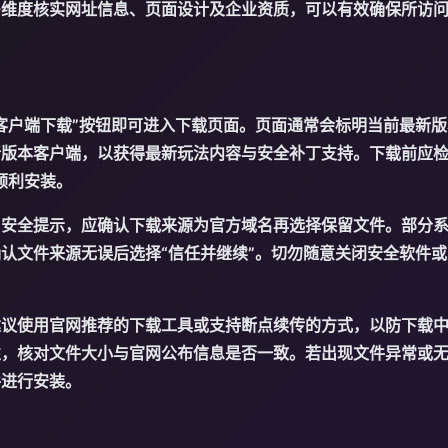
多维度核实网址信息、页面设计及企业资质，可以有效确保所访
客户端下载”按钮即可进入下载页面。页面通常会标明当前最新
新版本客户端，以获得最新玩法内容与安全补丁支持。下载前应
顺利安装。
出安全提示，应确认下载来源为官方域名再选择保留文件。部分
认文件来源无误后选择“信任并继续”。切勿随意关闭安全软件
建议使用官网推荐的下载工具或支持断点续传的方式，以防下载
性，核对文件大小与官网公布信息是否一致。若出现文件异常或
件进行安装。