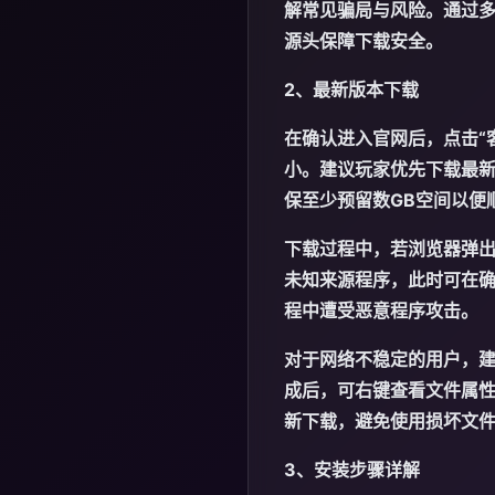
解常见骗局与风险。通过
源头保障下载安全。
2、最新版本下载
在确认进入官网后，点击“
小。建议玩家优先下载最
保至少预留数GB空间以便
下载过程中，若浏览器弹
未知来源程序，此时可在确
程中遭受恶意程序攻击。
对于网络不稳定的用户，
成后，可右键查看文件属
新下载，避免使用损坏文
3、安装步骤详解