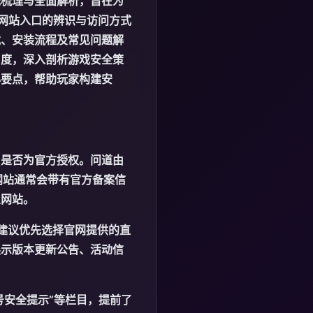
统梳理与全面解析，旨在为
网站入口的辨识与访问方式
载、安装流程及常见问题解
角度，深入剖析游戏安全策
心要点，帮助玩家构建安
名是否为官方授权。问道由
运营，官方网站通常会带有官方备案信
鱼网站。
。建议优先选择官网提供的直
展示版本更新公告、活动信
号安全提示”等栏目，提前了