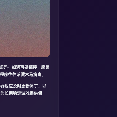
验证码。如遇可疑链接，应第
些程序往往暗藏木马病毒。
览器也应及时更新补丁，以
，为长期稳定游戏提供保