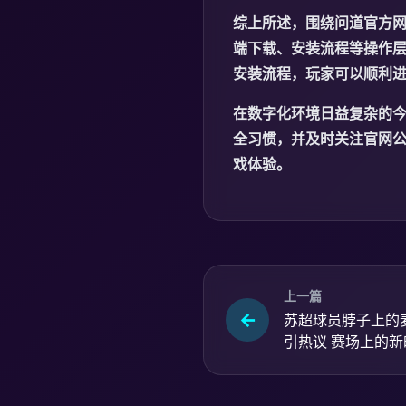
综上所述，围绕问道官方
端下载、安装流程等操作
安装流程，玩家可以顺利
在数字化环境日益复杂的
全习惯，并及时关注官网
戏体验。
上一篇
苏超球员脖子上的
引热议 赛场上的