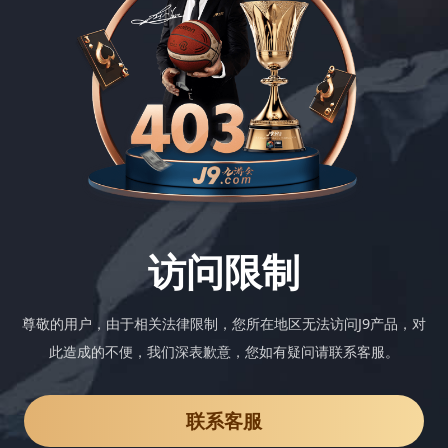
访问限制
尊敬的用户，由于相关法律限制，您所在地区无法访问J9产品，对
此造成的不便，我们深表歉意，您如有疑问请联系客服。
联系客服