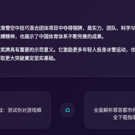
式滑雪空中技巧混合团体项目中夺得铜牌，是实力、团队、科学
拼搏精神，也展示了中国体育体系不断完善的成果。
枚奖牌具有重要的示范意义。它激励更多年轻人投身冰雪运动，
争取更大突破奠定坚实基础。
战：测试你对游戏细
全面解析罪恶都市
全下载指