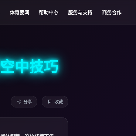
体育要闻
帮助中心
服务与支持
商务合作
空中技巧
分享
收藏