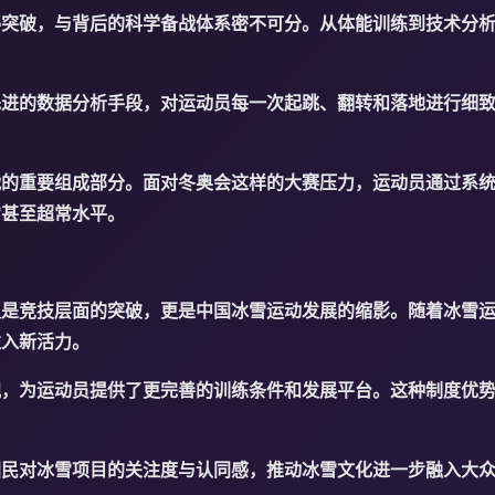
得突破，与背后的科学备战体系密不可分。从体能训练到技术分
先进的数据分析手段，对运动员每一次起跳、翻转和落地进行细
战的重要组成部分。面对冬奥会这样的大赛压力，运动员通过系
常甚至超常水平。
仅是竞技层面的突破，更是中国冰雪运动发展的缩影。随着冰雪
注入新活力。
视，为运动员提供了更完善的训练条件和发展平台。这种制度优
国民对冰雪项目的关注度与认同感，推动冰雪文化进一步融入大