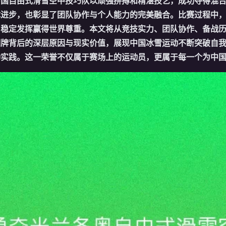
中国自由式滑雪空中技巧队以顽强拼搏和精湛技艺，成功夺得混
体进步，也彰显了团队协作与个人能力的完美融合。比赛过程中
用稳定发挥赢得世界尊重。本文将从竞技实力、团队协作、备战
铜牌背后的深层原因与现实价值，展现中国冰雪运动不断突破自
功实践。这一荣誉不仅属于赛场上的运动员，更属于每一个为中