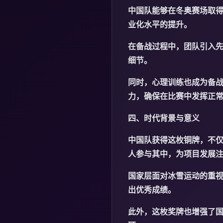
中国队能够在冬奥赛场取
业化水平的提升。
在备战过程中，团队引入
细节。
同时，心理训练也成为备
力，确保在比赛中发挥正
四、时代背景与意义
中国队获得这枚铜牌，不
人参与其中，为项目发展
国家层面对冰雪运动的重
出优秀成绩。
此外，这枚奖牌也增强了