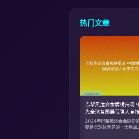
热门文章
巴黎奥运会金牌榜揭晓 
先全球各国展现强大竞
2024年巴黎奥运会金牌榜
疑是全球体育界的一大焦点。.