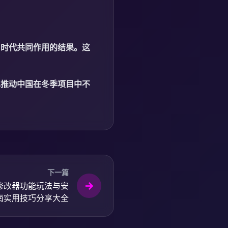
与时代共同作用的结果。这
也推动中国在冬季项目中不
下一篇
修改器功能玩法与安
南实用技巧分享大全