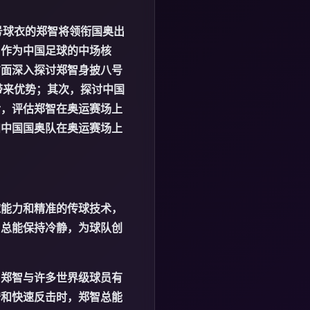
号球衣的郑智将领衔国奥出
智作为中国足球的中场核
方面深入探讨郑智身披八号
带来优势；其次，探讨中国
后，评估郑智在奥运赛场上
和中国国奥队在奥运赛场上
球能力和精准的传球技术，
智总能保持冷静，为球队创
，郑智与许多世界级球员有
守和快速反击时，郑智总能