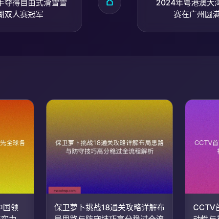
手夺得自由式滑雪雪
2024年粤港澳
湖双人赛冠军
赛在广州圆满
中国领
保卫萝卜挑战18通关攻略详解布
CCT