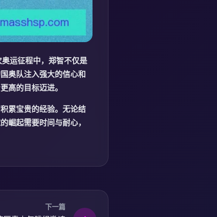
次奥运征程中，郑智不仅是
的国奥队注入强大的信心和
着更高的目标迈进。
中积累宝贵的经验。无论结
球的崛起需要时间与耐心，
下一篇