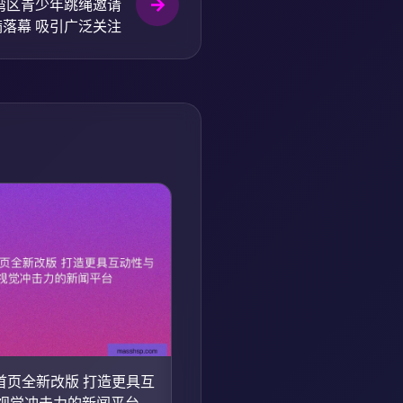
大湾区青少年跳绳邀请
落幕 吸引广泛关注
V首页全新改版 打造更具互