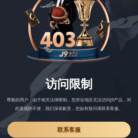
访问限制
尊敬的用户，由于相关法律限制，您所在地区无法访问J9产品，对
此造成的不便，我们深表歉意，您如有疑问请联系客服。
联系客服